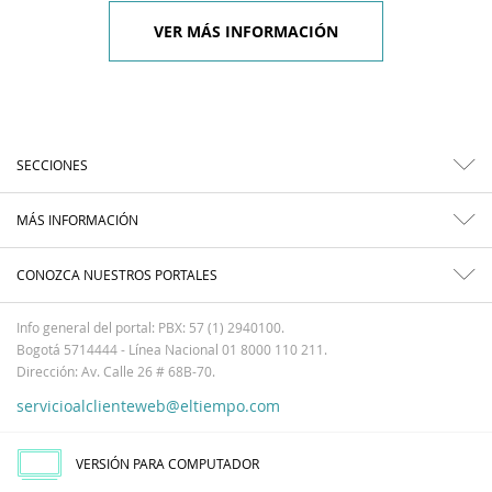
VER MÁS INFORMACIÓN
SECCIONES
MÁS INFORMACIÓN
CONOZCA NUESTROS PORTALES
Info general del portal: PBX: 57 (1) 2940100.
Bogotá 5714444 - Línea Nacional 01 8000 110 211.
Dirección: Av. Calle 26 # 68B-70.
servicioalclienteweb@eltiempo.com
VERSIÓN PARA COMPUTADOR