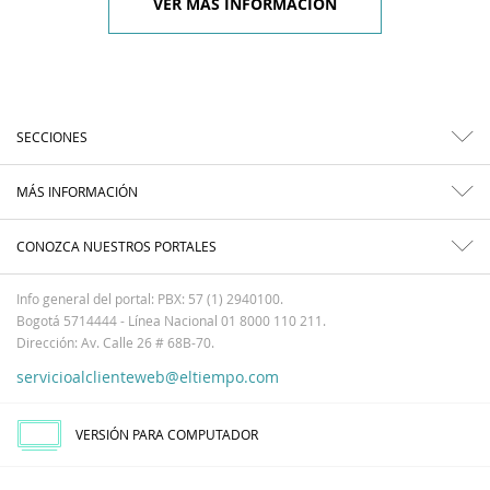
VER MÁS INFORMACIÓN
SECCIONES
MÁS INFORMACIÓN
CONOZCA NUESTROS PORTALES
Info general del portal: PBX: 57 (1) 2940100.
Bogotá 5714444 - Línea Nacional 01 8000 110 211.
Dirección: Av. Calle 26 # 68B-70.
servicioalclienteweb@eltiempo.com
VERSIÓN PARA COMPUTADOR