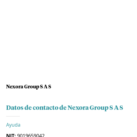
Nexora Group S A S
Datos de contacto de Nexora Group S A S
Ayuda
NIT:
9019659042