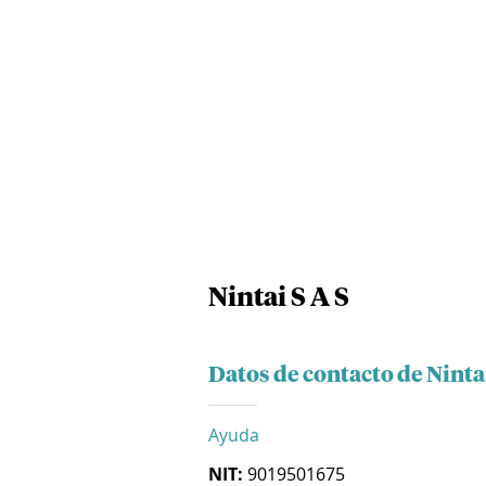
Nintai S A S
Datos de contacto de Nintai
Ayuda
NIT:
9019501675