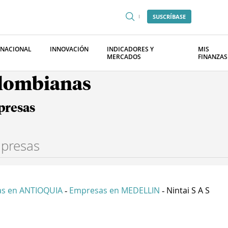
SUSCRÍBASE
RNACIONAL
INNOVACIÓN
INDICADORES Y
MIS
MERCADOS
FINANZAS
olombianas
presas
s en ANTIOQUIA
Empresas en MEDELLIN
Nintai S A S
-
-