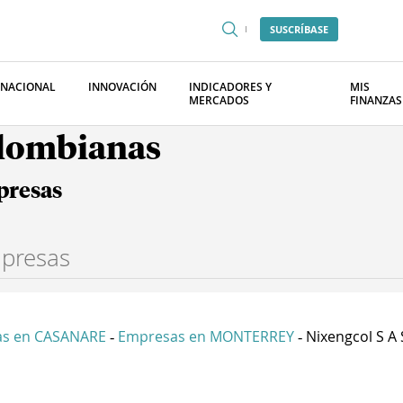
SUSCRÍBASE
RNACIONAL
INNOVACIÓN
INDICADORES Y
MIS
MERCADOS
FINANZAS
olombianas
presas
s en CASANARE
Empresas en MONTERREY
Nixengcol S A 
-
-