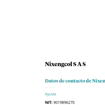
Nixengcol S A S
Datos de contacto de Nixen
Ayuda
NIT:
9019896270