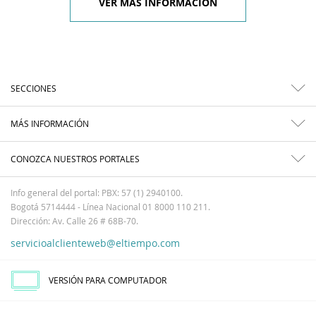
VER MÁS INFORMACIÓN
SECCIONES
MÁS INFORMACIÓN
CONOZCA NUESTROS PORTALES
Info general del portal: PBX: 57 (1) 2940100.
Bogotá 5714444 - Línea Nacional 01 8000 110 211.
Dirección: Av. Calle 26 # 68B-70.
servicioalclienteweb@eltiempo.com
VERSIÓN PARA COMPUTADOR