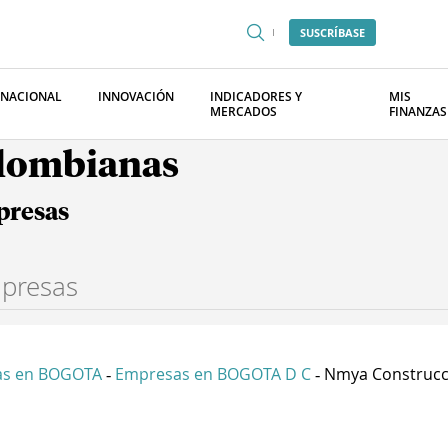
SUSCRÍBASE
RNACIONAL
INNOVACIÓN
INDICADORES Y
MIS
MERCADOS
FINANZAS
olombianas
presas
as en BOGOTA
Empresas en BOGOTA D C
Nmya Construcci
-
-