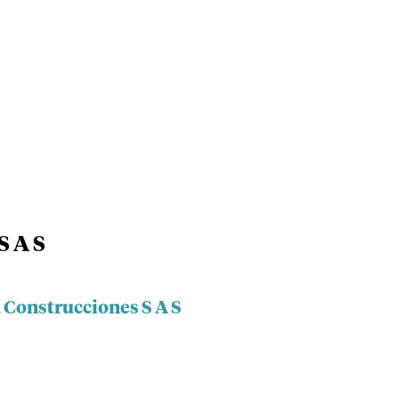
S A S
 Construcciones S A S