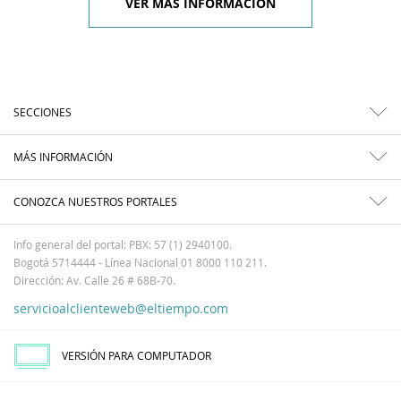
VER MÁS INFORMACIÓN
SECCIONES
MÁS INFORMACIÓN
CONOZCA NUESTROS PORTALES
Info general del portal: PBX: 57 (1) 2940100.
Bogotá 5714444 - Línea Nacional 01 8000 110 211.
Dirección: Av. Calle 26 # 68B-70.
servicioalclienteweb@eltiempo.com
VERSIÓN PARA COMPUTADOR