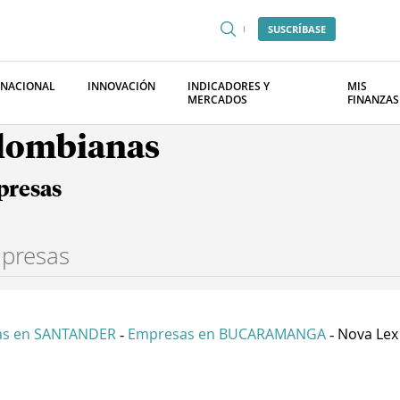
SUSCRÍBASE
RNACIONAL
INNOVACIÓN
INDICADORES Y
MIS
MERCADOS
FINANZAS
olombianas
presas
as en SANTANDER
Empresas en BUCARAMANGA
Nova Lex I
-
-