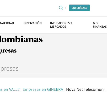
SUSCRÍBASE
RNACIONAL
INNOVACIÓN
INDICADORES Y
MIS
MERCADOS
FINANZAS
olombianas
presas
s en VALLE
Empresas en GINEBRA
Nova Net Telecomuni..
-
-