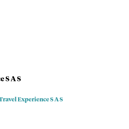
e S A S
Travel Experience S A S