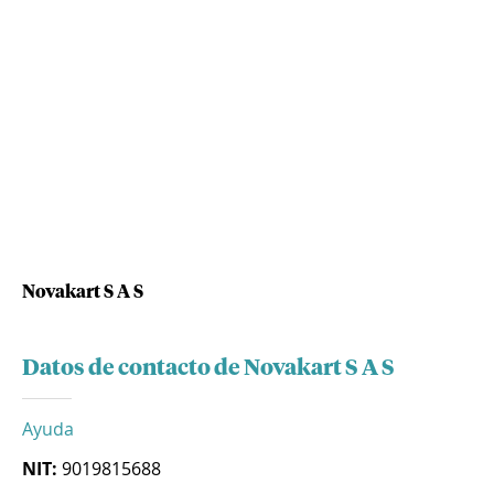
Novakart S A S
Datos de contacto de Novakart S A S
Ayuda
NIT:
9019815688