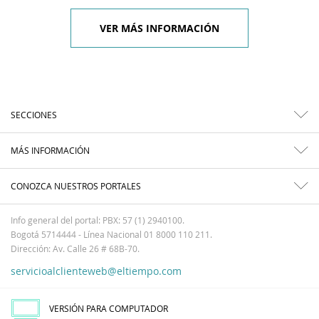
VER MÁS INFORMACIÓN
SECCIONES
MÁS INFORMACIÓN
CONOZCA NUESTROS PORTALES
Info general del portal: PBX: 57 (1) 2940100.
Bogotá 5714444 - Línea Nacional 01 8000 110 211.
Dirección: Av. Calle 26 # 68B-70.
servicioalclienteweb@eltiempo.com
VERSIÓN PARA COMPUTADOR