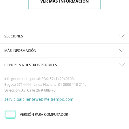
VER MÁS INFORMACIÓN
SECCIONES
MÁS INFORMACIÓN
CONOZCA NUESTROS PORTALES
Info general del portal: PBX: 57 (1) 2940100.
Bogotá 5714444 - Línea Nacional 01 8000 110 211.
Dirección: Av. Calle 26 # 68B-70.
servicioalclienteweb@eltiempo.com
VERSIÓN PARA COMPUTADOR