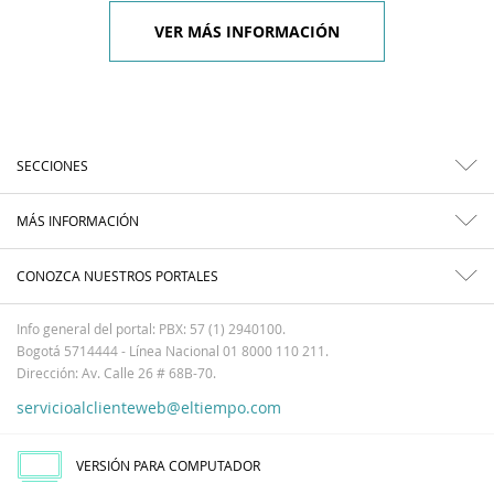
VER MÁS INFORMACIÓN
SECCIONES
MÁS INFORMACIÓN
CONOZCA NUESTROS PORTALES
Info general del portal: PBX: 57 (1) 2940100.
Bogotá 5714444 - Línea Nacional 01 8000 110 211.
Dirección: Av. Calle 26 # 68B-70.
servicioalclienteweb@eltiempo.com
VERSIÓN PARA COMPUTADOR