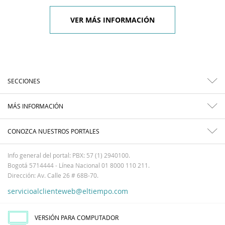
VER MÁS INFORMACIÓN
SECCIONES
MÁS INFORMACIÓN
CONOZCA NUESTROS PORTALES
Info general del portal: PBX: 57 (1) 2940100.
Bogotá 5714444 - Línea Nacional 01 8000 110 211.
Dirección: Av. Calle 26 # 68B-70.
servicioalclienteweb@eltiempo.com
VERSIÓN PARA COMPUTADOR