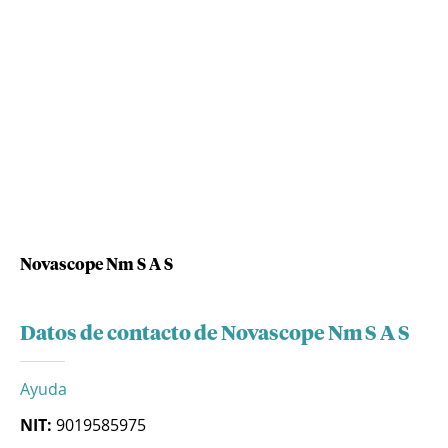
Novascope Nm S A S
Datos de contacto de Novascope Nm S A S
Ayuda
NIT:
9019585975