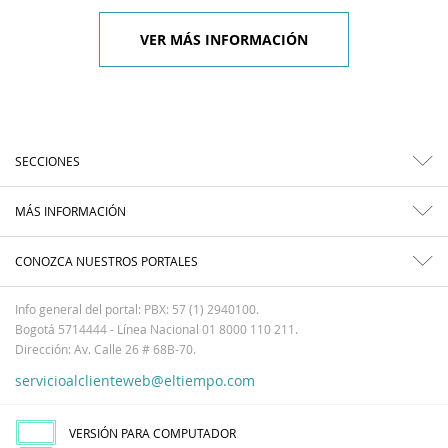
VER MÁS INFORMACIÓN
SECCIONES
MÁS INFORMACIÓN
CONOZCA NUESTROS PORTALES
Info general del portal: PBX: 57 (1) 2940100.
Bogotá 5714444 - Línea Nacional 01 8000 110 211.
Dirección: Av. Calle 26 # 68B-70.
servicioalclienteweb@eltiempo.com
VERSIÓN PARA COMPUTADOR