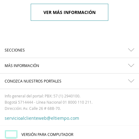
VER MÁS INFORMACIÓN
SECCIONES
MÁS INFORMACIÓN
CONOZCA NUESTROS PORTALES
Info general del portal: PBX: 57 (1) 2940100.
Bogotá 5714444 - Línea Nacional 01 8000 110 211.
Dirección: Av. Calle 26 # 68B-70.
servicioalclienteweb@eltiempo.com
VERSIÓN PARA COMPUTADOR