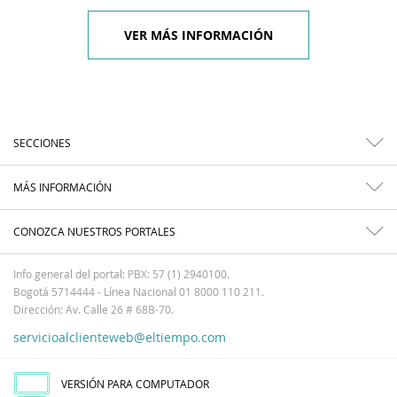
VER MÁS INFORMACIÓN
SECCIONES
MÁS INFORMACIÓN
CONOZCA NUESTROS PORTALES
Info general del portal: PBX: 57 (1) 2940100.
Bogotá 5714444 - Línea Nacional 01 8000 110 211.
Dirección: Av. Calle 26 # 68B-70.
servicioalclienteweb@eltiempo.com
VERSIÓN PARA COMPUTADOR