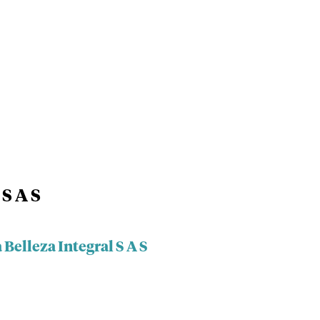
S A S
Belleza Integral S A S