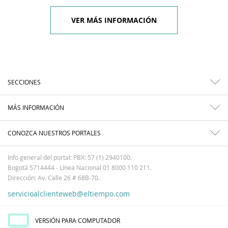
VER MÁS INFORMACIÓN
SECCIONES
MÁS INFORMACIÓN
CONOZCA NUESTROS PORTALES
Info general del portal: PBX: 57 (1) 2940100.
Bogotá 5714444 - Línea Nacional 01 8000 110 211.
Dirección: Av. Calle 26 # 68B-70.
servicioalclienteweb@eltiempo.com
VERSIÓN PARA COMPUTADOR