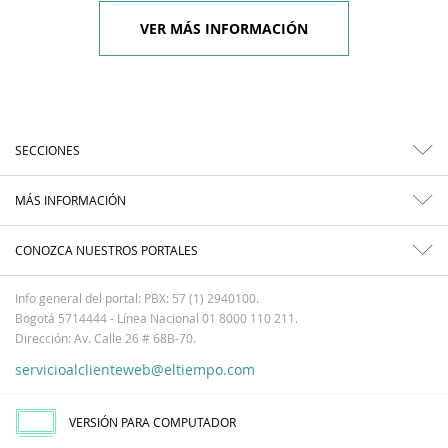
VER MÁS INFORMACIÓN
SECCIONES
MÁS INFORMACIÓN
CONOZCA NUESTROS PORTALES
Info general del portal: PBX: 57 (1) 2940100.
Bogotá 5714444 - Línea Nacional 01 8000 110 211.
Dirección: Av. Calle 26 # 68B-70.
servicioalclienteweb@eltiempo.com
VERSIÓN PARA COMPUTADOR