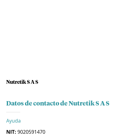
Nutretik S A S
Datos de contacto de Nutretik S A S
Ayuda
NIT:
9020591470