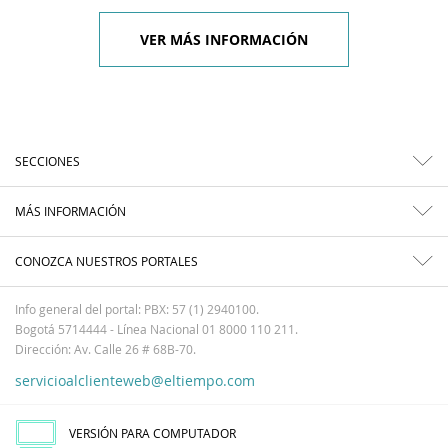
VER MÁS INFORMACIÓN
SECCIONES
MÁS INFORMACIÓN
CONOZCA NUESTROS PORTALES
Info general del portal: PBX: 57 (1) 2940100.
Bogotá 5714444 - Línea Nacional 01 8000 110 211.
Dirección: Av. Calle 26 # 68B-70.
servicioalclienteweb@eltiempo.com
VERSIÓN PARA COMPUTADOR