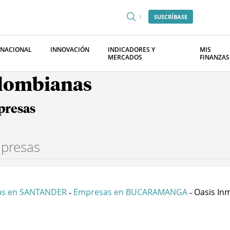
SUSCRÍBASE
RNACIONAL
INNOVACIÓN
INDICADORES Y
MIS
MERCADOS
FINANZAS
olombianas
presas
as en SANTANDER
Empresas en BUCARAMANGA
Oasis Inmo
-
-