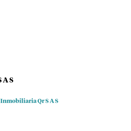
S A S
 Inmobiliaria Qr S A S