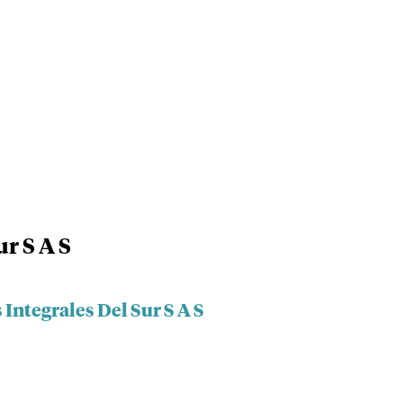
ur S A S
Integrales Del Sur S A S