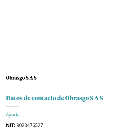
Obrasgo S A S
Datos de contacto de Obrasgo S A S
Ayuda
NIT:
9020476527