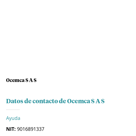
Ocemca S A S
Datos de contacto de Ocemca S A S
Ayuda
NIT:
9016891337