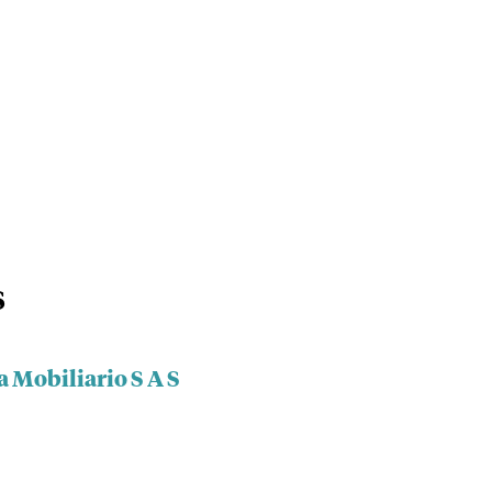
S
 Mobiliario S A S