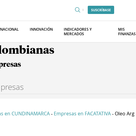
SUSCRÍBASE
RNACIONAL
INNOVACIÓN
INDICADORES Y
MIS
MERCADOS
FINANZAS
olombianas
presas
as en CUNDINAMARCA
Empresas en FACATATIVA
Oleo Arg
-
-