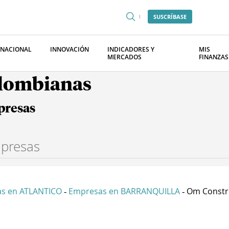
SUSCRÍBASE
RNACIONAL
INNOVACIÓN
INDICADORES Y
MIS
MERCADOS
FINANZAS
olombianas
presas
s en ATLANTICO
Empresas en BARRANQUILLA
Om Constru
-
-