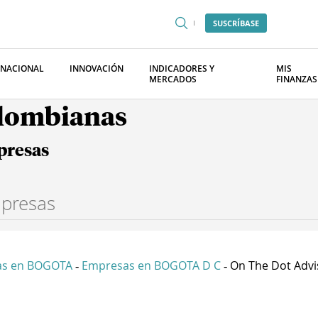
SUSCRÍBASE
RNACIONAL
INNOVACIÓN
INDICADORES Y
MIS
MERCADOS
FINANZAS
olombianas
presas
as en BOGOTA
Empresas en BOGOTA D C
On The Dot Advis
-
-