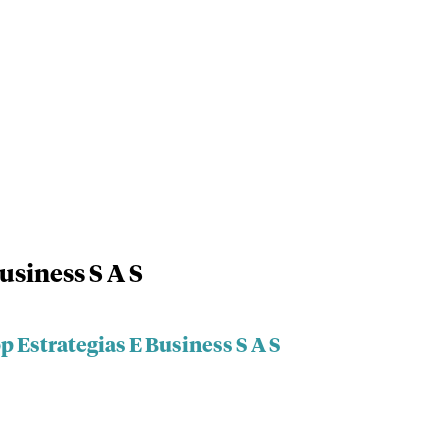
usiness S A S
p Estrategias E Business S A S