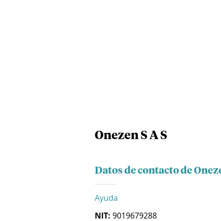
Onezen S A S
Datos de contacto de Oneze
Ayuda
NIT:
9019679288