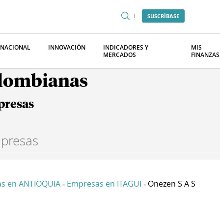
SUSCRÍBASE
RNACIONAL
INNOVACIÓN
INDICADORES Y
MIS
MERCADOS
FINANZAS
olombianas
presas
s en ANTIOQUIA
Empresas en ITAGUI
Onezen S A S
-
-