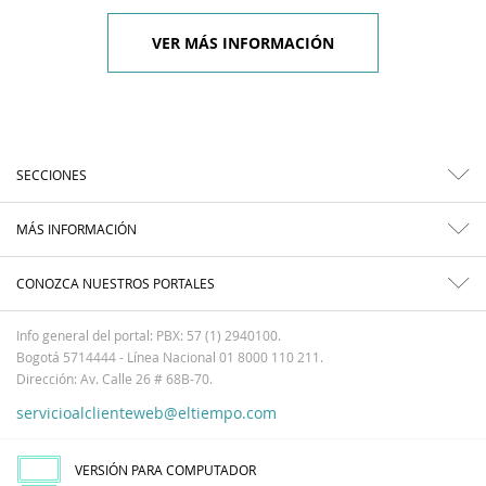
VER MÁS INFORMACIÓN
SECCIONES
MÁS INFORMACIÓN
CONOZCA NUESTROS PORTALES
Info general del portal: PBX: 57 (1) 2940100.
Bogotá 5714444 - Línea Nacional 01 8000 110 211.
Dirección: Av. Calle 26 # 68B-70.
servicioalclienteweb@eltiempo.com
VERSIÓN PARA COMPUTADOR