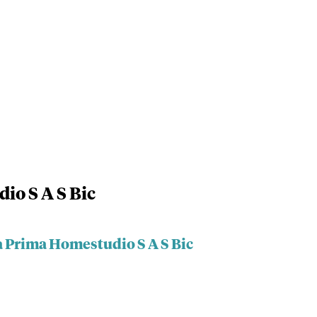
io S A S Bic
a Prima Homestudio S A S Bic