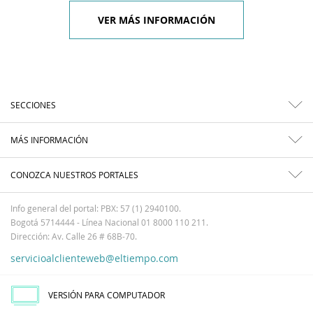
VER MÁS INFORMACIÓN
SECCIONES
MÁS INFORMACIÓN
CONOZCA NUESTROS PORTALES
Info general del portal: PBX: 57 (1) 2940100.
Bogotá 5714444 - Línea Nacional 01 8000 110 211.
Dirección: Av. Calle 26 # 68B-70.
servicioalclienteweb@eltiempo.com
VERSIÓN PARA COMPUTADOR