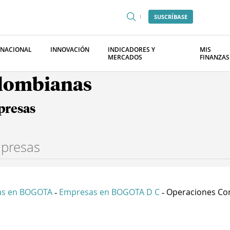
SUSCRÍBASE
RNACIONAL
INNOVACIÓN
INDICADORES Y
MIS
MERCADOS
FINANZAS
olombianas
presas
as en BOGOTA
Empresas en BOGOTA D C
Operaciones Com
-
-