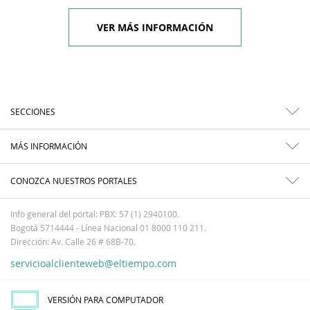
VER MÁS INFORMACIÓN
SECCIONES
MÁS INFORMACIÓN
CONOZCA NUESTROS PORTALES
Info general del portal: PBX: 57 (1) 2940100.
Bogotá 5714444 - Línea Nacional 01 8000 110 211.
Dirección: Av. Calle 26 # 68B-70.
servicioalclienteweb@eltiempo.com
VERSIÓN PARA COMPUTADOR