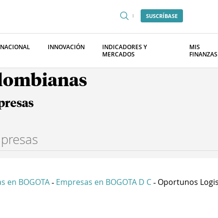
SUSCRÍBASE
RNACIONAL
INNOVACIÓN
INDICADORES Y
MIS
MERCADOS
FINANZAS
olombianas
presas
as en BOGOTA
Empresas en BOGOTA D C
Oportunos Logist
-
-