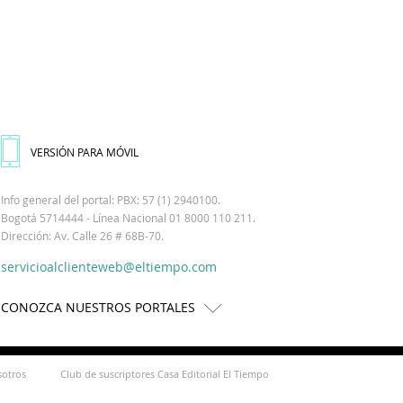
VERSIÓN PARA MÓVIL
Info general del portal: PBX: 57 (1) 2940100.
Bogotá 5714444 - Línea Nacional 01 8000 110 211.
Dirección: Av. Calle 26 # 68B-70.
servicioalclienteweb@eltiempo.com
CONOZCA NUESTROS PORTALES
sotros
Club de suscriptores Casa Editorial El Tiempo