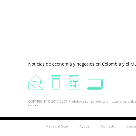
Noticias de economía y negocios en Colombia y el M
COPYRIGHT © 2017 CEET. Prohibida su reproducción total o parcial, a
titular.
Mapa del Sitio
Ayuda
Contacto
Suscr