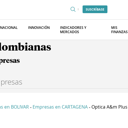
SUSCRÍBASE
RNACIONAL
INNOVACIÓN
INDICADORES Y
MIS
MERCADOS
FINANZAS
olombianas
presas
s en BOLIVAR
Empresas en CARTAGENA
Optica A&m Plus
-
-