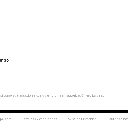
undo.
sí como su traducción a cualquier idioma sin autorización escrita de su
ipciones
Términos y condiciones
Aviso de Privacidad
Paute con no