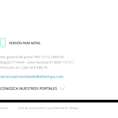
VERSIÓN PARA MÓVIL
Info general del portal: PBX: 57 (1) 2940100.
Bogotá 5714444 - Línea Nacional 01 8000 110 211.
Dirección: Av. Calle 26 # 68B-70.
servicioalclienteweb@eltiempo.com
CONOZCA NUESTROS PORTALES
sotros
Club de suscriptores Casa Editorial El Tiempo