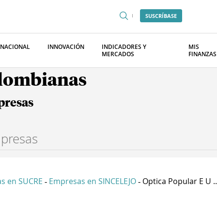
SUSCRÍBASE
RNACIONAL
INNOVACIÓN
INDICADORES Y
MIS
MERCADOS
FINANZAS
olombianas
presas
s en SUCRE
Empresas en SINCELEJO
Optica Popular E U ..
-
-