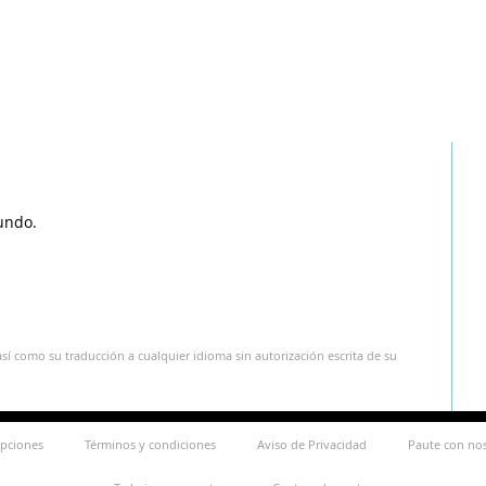
undo.
sí como su traducción a cualquier idioma sin autorización escrita de su
ipciones
Términos y condiciones
Aviso de Privacidad
Paute con no