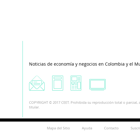
Noticias de economía y negocios en Colombia y el M
COPYRIGHT © 2017 CEET. Prohibida su reproducción total o parcial, a
titular.
Mapa del Sitio
Ayuda
Contacto
Suscr