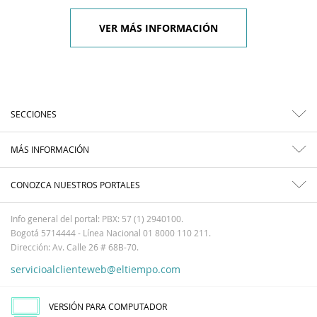
VER MÁS INFORMACIÓN
SECCIONES
MÁS INFORMACIÓN
CONOZCA NUESTROS PORTALES
Info general del portal: PBX: 57 (1) 2940100.
Bogotá 5714444 - Línea Nacional 01 8000 110 211.
Dirección: Av. Calle 26 # 68B-70.
servicioalclienteweb@eltiempo.com
VERSIÓN PARA COMPUTADOR