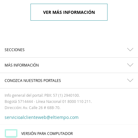
VER MÁS INFORMACIÓN
SECCIONES
MÁS INFORMACIÓN
CONOZCA NUESTROS PORTALES
Info general del portal: PBX: 57 (1) 2940100.
Bogotá 5714444 - Línea Nacional 01 8000 110 211.
Dirección: Av. Calle 26 # 68B-70.
servicioalclienteweb@eltiempo.com
VERSIÓN PARA COMPUTADOR