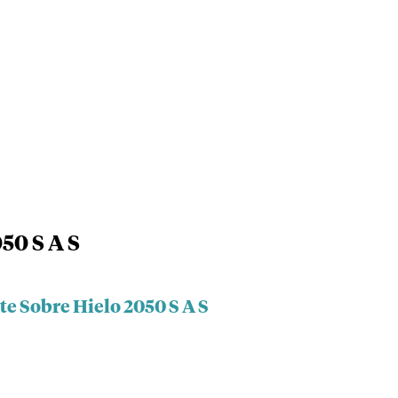
50 S A S
te Sobre Hielo 2050 S A S