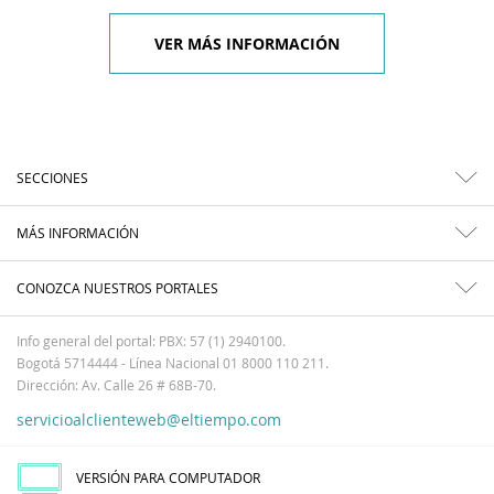
VER MÁS INFORMACIÓN
SECCIONES
MÁS INFORMACIÓN
CONOZCA NUESTROS PORTALES
Info general del portal: PBX: 57 (1) 2940100.
Bogotá 5714444 - Línea Nacional 01 8000 110 211.
Dirección: Av. Calle 26 # 68B-70.
servicioalclienteweb@eltiempo.com
VERSIÓN PARA COMPUTADOR