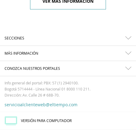
VER MÁS INFORMACIÓN
SECCIONES
MÁS INFORMACIÓN
CONOZCA NUESTROS PORTALES
Info general del portal: PBX: 57 (1) 2940100.
Bogotá 5714444 - Línea Nacional 01 8000 110 211.
Dirección: Av. Calle 26 # 68B-70.
servicioalclienteweb@eltiempo.com
VERSIÓN PARA COMPUTADOR