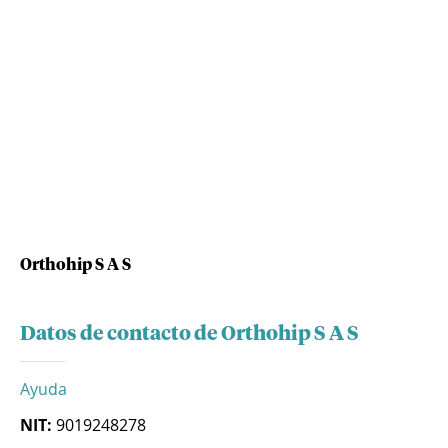
Orthohip S A S
Datos de contacto de Orthohip S A S
Ayuda
NIT:
9019248278