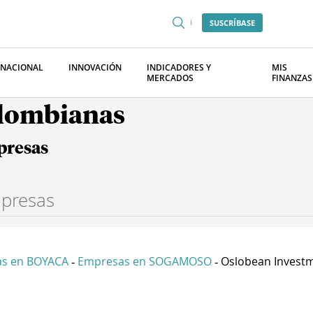
SUSCRÍBASE
RNACIONAL
INNOVACIÓN
INDICADORES Y
MIS
MERCADOS
FINANZAS
olombianas
presas
s en BOYACA
Empresas en SOGAMOSO
Oslobean Investm
-
-