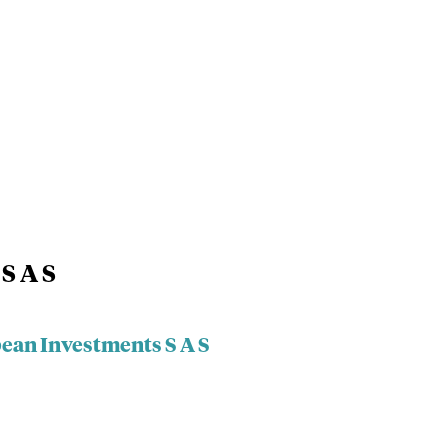
S A S
bean Investments S A S