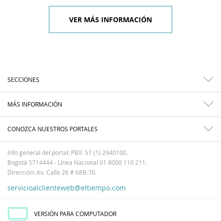
VER MÁS INFORMACIÓN
SECCIONES
MÁS INFORMACIÓN
CONOZCA NUESTROS PORTALES
Info general del portal: PBX: 57 (1) 2940100.
Bogotá 5714444 - Línea Nacional 01 8000 110 211.
Dirección: Av. Calle 26 # 68B-70.
servicioalclienteweb@eltiempo.com
VERSIÓN PARA COMPUTADOR