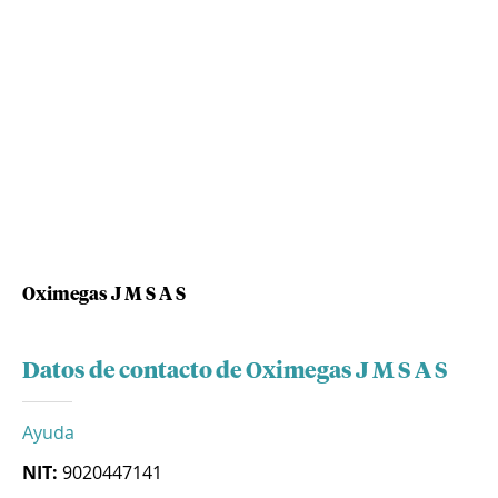
Oximegas J M S A S
Datos de contacto de Oximegas J M S A S
Ayuda
NIT:
9020447141